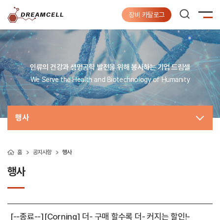
장비 카탈로그
인류의 건강과 생명공학 발전을 위해 봉사하는 기업 드림셀
We Serve the Health and Biotechnology of Humanity
행사
홈
공지사항
행사
행사
[--종료--][Corning] 더- 구매 할수록 더- 커지는 할인!-