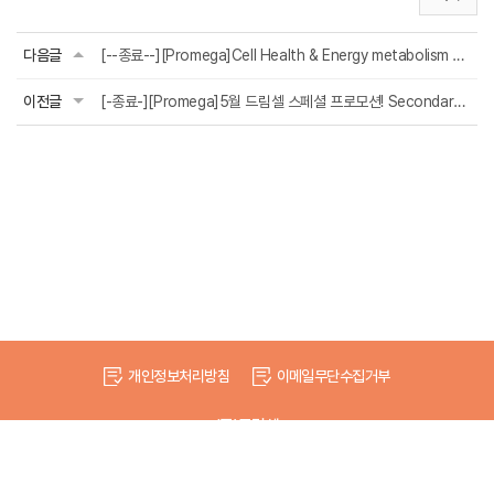
다음글
[--종료--][Promega]Cell Health & Energy me
tabolism Assay in 3D 20% 할인 프로...
이전글
[-종료-][Promega]5월 드림셀 스페셜 프로모션! Secondary Antibody 최대 55% 할인
개인정보처리방침
이메일무단수집거부
(주)드림셀
서울시 성동구 송정12바길 35 드림빌딩, 우편번호 04801
대표 : 김정대
사업자등록번호 : 206-86-19187