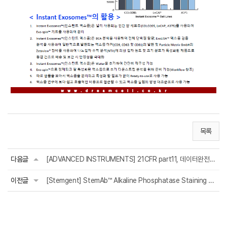
목록
다음글
[ADVANCED INSTRUMENTS] 21CFR part11, 데이터완전성지침, EU Annex.11 만족
이전글
[Stemgent] StemAb™ Alkaline Phosphatase Staining Kit II