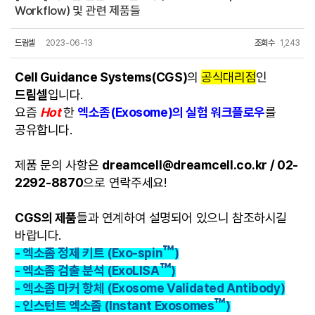
Workflow) 및 관련 제품들
드림셀
2023-06-13
조회수
1,243
Cell Guidance Systems(CGS)
의
공식대리점
인
드림셀
입니다.
요즘
Hot
한
엑소좀(Exosome)
의 실험 워크플로우
를
공유합니다.
제품 문의 사항은
dreamcell@dreamcell.co.kr / 02-
2292-8870
으로 연락주세요!
CGS의 제품
들과 연계하여 설명되어 있으니 참조하시길
바랍니다.
™
- 엑소좀 정제 키트 (Exo-spin
)
™
- 엑소좀 검출 분석 (ExoLISA
)
- 엑소좀 마커 항체 (Exosome Validated Antibody)
™
- 인스턴트 엑소좀 (Instant Exosomes
)