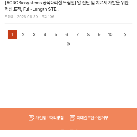
[ACROBiosystems 공식대리점 드림셀] 암 진단 및 치료제 개발을 위한
혁신 표적, Full-Length STE...
드림셀
2026-06-30
조회 106
1
2
3
4
5
6
7
8
9
10
개인정보처리방침
이메일무단수집거부
(주)드림셀