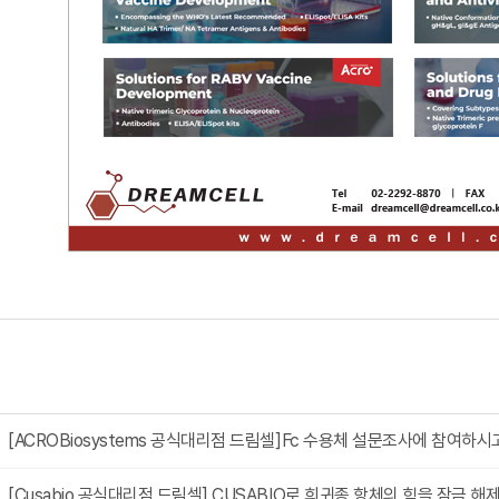
[ACROBiosystems 공식대리점 드림셀]Fc 수용체 설문조사에 참여하시고,
[Cusabio 공식대리점 드림셀] CUSABIO로 희귀종 항체의 힘을 잠금 