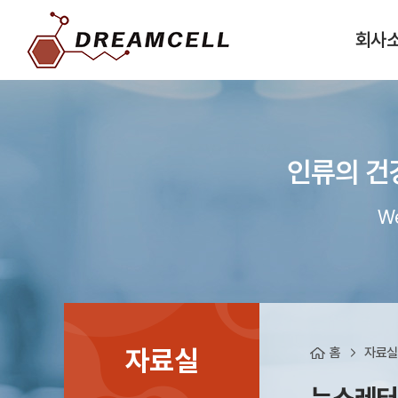
회사
인류의 건
We
자료실
홈
자료