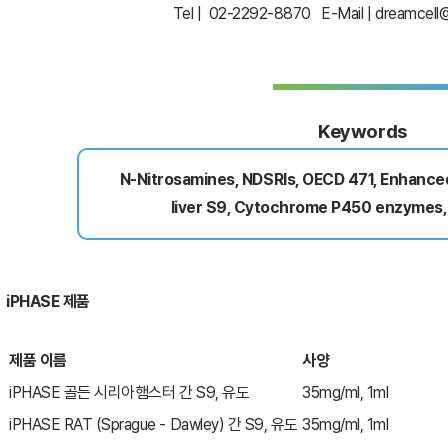
Tel | 02-2292-8870 E-Mail |
dreamcell@
Keywords
N-Nitrosamines, NDSRIs, OECD 471, Enhance
liver S9, Cytochrome P450 enzymes,
iPHASE 제품
제품 이름
사양
iPHASE
골든
시리아햄스터
간 S9,
유도
35mg/ml, 1ml
iPHASE RAT (Sprague - Dawley)
간 S9,
유도
35mg/ml, 1ml