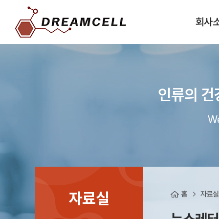
회사
인류의 건
We
자료실
홈
자료