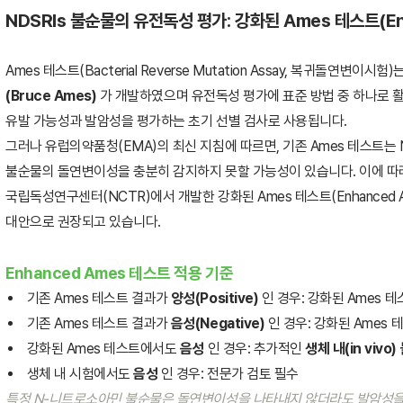
NDSRIs 불순물의 유전독성 평가: 강화된 Ames 테스트(Enha
Ames 테스트(Bacterial Reverse Mutation Assay, 복귀돌연변이시
(Bruce Ames)
가 개발하였으며 유전독성 평가에 표준 방법 중 하나로 
유발 가능성과 발암성을 평가하는 초기 선별 검사로 사용됩니다.
그러나 유럽의약품청(EMA)의 최신 지침에 따르면, 기존 Ames 테스트는
불순물의 돌연변이성을 충분히 감지하지 못할 가능성이 있습니다. 이에 따라
국립독성연구센터(NCTR)에서 개발한 강화된 Ames 테스트(Enhanced Am
대안으로 권장되고 있습니다.
Enhanced Ames 테스트 적용 기준
기존 Ames 테스트 결과가
양성(Positive)
인 경우: 강화된 Ames 
기존 Ames 테스트 결과가
음성(Negative)
인 경우: 강화된 Ames 
강화된 Ames 테스트에서도
음성
인 경우: 추가적인
생체 내(in vivo
생체 내 시험에서도
음성
인 경우: 전문가 검토 필수
특정 N-니트로소아민 불순물은 돌연변이성을 나타내지 않더라도 발암성을 