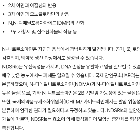
2
차 아민과 아질산의 반응
3
차 아민과 모노클로라민의 반응
N,N-
디메틸포름아마이드
(DMF)
의 산화
고무 가황제 및 질소산화물의 작용 등
N-니트로소아민은 자연과 음식에서 광범위하게 발견됩니다. 공기, 물, 토
검출되며, 의약품 생산 과정에서도 생성될 수 있습니다.
NDSRIs는 유전독성을 가지며, DNA 손상을 유발하고 암을 일으킬 수 
매우 낮은 농도에서도 피해를 일으킬 수 있습니다. 국제 암연구소(IARC
분류하였으며, N-디메틸니트로소아민(NDMA)과 N-디에틸니트로소아민(
높은 물질)으로, 기타 N-니트로소아민은 2B군(발암 가능성이 있는 물질
또한, 국제의약품규제조화위원회(ICH) M7 가이드라인에서는 발암 위험성이 높
분류하여 엄격한 관리가 필요하다고 규정하고 있습니다. NDSRIs의 발암
가설에 따르면, NDSRIs는 효소에 의해 활성화되어 발암성 중간체를 형성
촉진합니다.