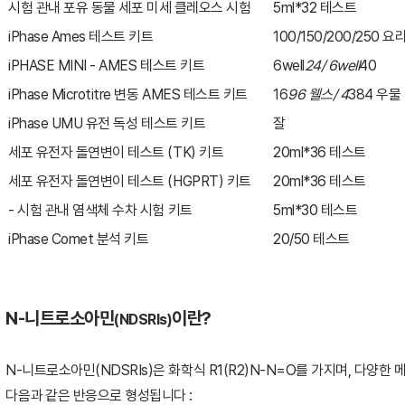
시험
관내
포유
동물
세포
미세
클레오스
시험
5ml*32
테스트
iPhase Ames
테스트
키트
100/150/200/250
요
iPHASE MINI - AMES
테스트
키트
6well
24/ 6well
40
iPhase Microtitre
변동 AMES
테스트
키트
16
96
웰스
/ 4
384
우물
iPhase UMU
유전
독성
테스트
키트
잘
세포
유전자
돌연변이
테스트 (TK)
키트
20ml*36
테스트
세포
유전자
돌연변이
테스트 (HGPRT)
키트
20ml*36
테스트
-
시험
관내
염색체
수차
시험
키트
5ml*30
테스트
iPhase Comet
분석
키트
20/50
테스트
N-
니트로소아민
이란
?
(NDSRIs)
N-
니트로소아민
(NDSRIs)
은 화학식
R1(R2)N-N=O
를 가지며
,
다양한 
다음과 같은 반응으로 형성됩니다
: