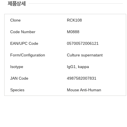
제품상세
Clone
RCK108
Code Number
M0888
EAN/UPC Code
05700572006121
Form/Configuration
Culture supernatant
Isotype
IgG1, kappa
JAN Code
4987582007831
Species
Mouse Anti-Human