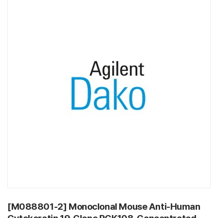
[M088801-2] Monoclonal Mouse Anti-Human