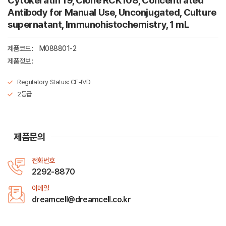
Cytokeratin 19, Clone RCK108, Concentrated
Antibody for Manual Use, Unconjugated, Culture
supernatant, Immunohistochemistry, 1 mL
제품코드 :
M088801-2
제품정보 :
Regulatory Status: CE-IVD
2등급
제품문의
전화번호
2292-8870
이메일
dreamcell@dreamcell.co.kr