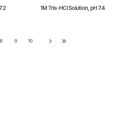
7.2
1M Tris-HCl Solution, pH 7.4
8
9
10