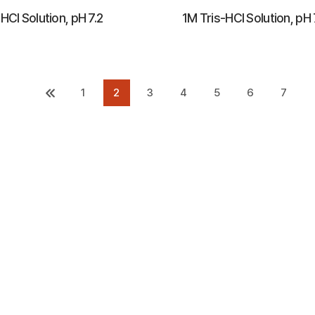
HCl Solution, pH 7.2
1M Tris-HCl Solution, pH 
1
2
3
4
5
6
7