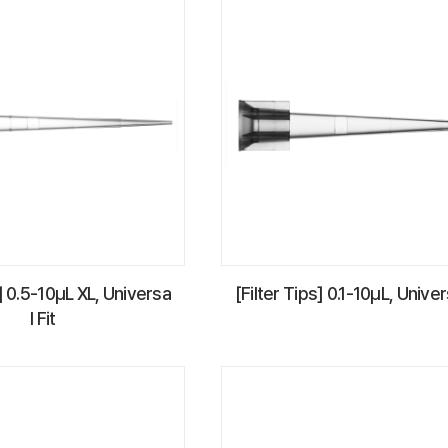
s] 0.5-10µL XL, Universa
[Filter Tips] 0.1-10µL, Univer
l Fit