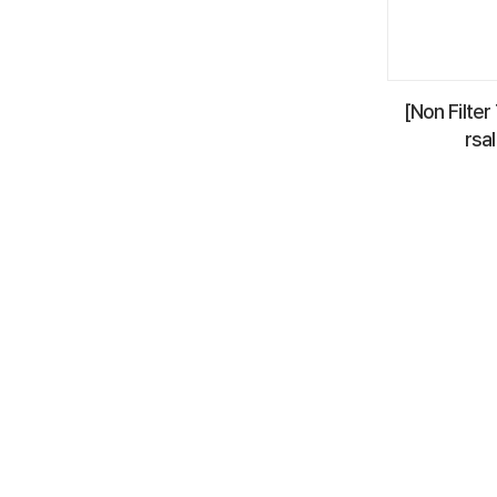
[Non Filte
rsal