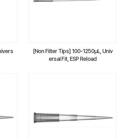
nivers
[Non Filter Tips] 100-1250µL, Univ
ersal Fit, ESP Reload