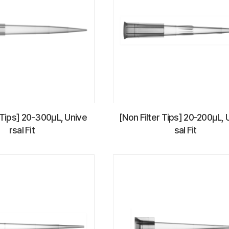
r Tips] 20-300µL, Unive
[Non Filter Tips] 20-200µL, 
rsal Fit
sal Fit