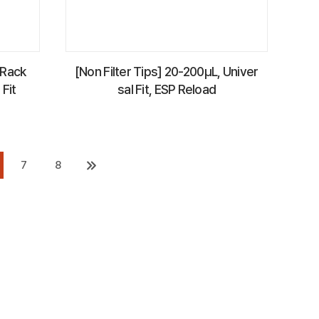
 Rack
[Non Filter Tips] 20-200µL, Univer
 Fit
sal Fit, ESP Reload
7
8