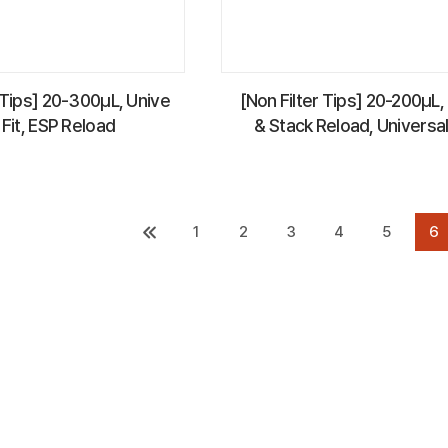
r Tips] 20-300µL, Unive
[Non Filter Tips] 20-200µL,
 Fit, ESP Reload
& Stack Reload, Universal
1
2
3
4
5
6