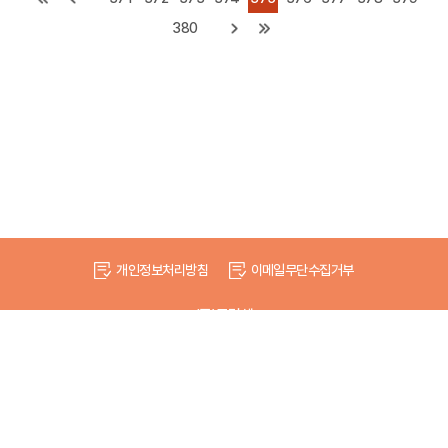
380
개인정보처리방침
이메일무단수집거부
(주)드림셀
서울시 성동구 송정12바길 35 드림빌딩, 우편번호 04801
대표 : 김정대
사업자등록번호 : 206-86-19187
전화번호 : 02-2292-8870
팩스번호 : 02-2293-8870
이메일 :
dreamcell@dreamcell.co.kr
Copyright © DREAM CELL CO. LTD. All rights reserved.