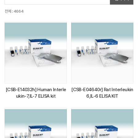
전체 : 4664
[CSB-E14032h] Human Interle
[CSB-E04640r] Rat Interleukin
ukin-7,IL-7 ELISA kit
6,IL-6 ELISA KIT